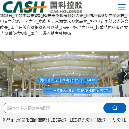
乱老熟女高潮一区二区三区_欧美黄片视频免费在线二三区_精品国产污
污免费网站入口在线_午夜福利电影无码专区资讯_亚洲成av人片乱码在
线观看_中文字幕第2页_欧美午夜影院日韩人妻_日韩一级aⅴ片全过程_
中文字幕av一区六区_免费看男人添女人视频高潮_A∨中文字幕另类综合
首頁(yè)
欧美_国产在线自揄拍揄视频网站_精品一级毛片亚洲_特黄特色的国产大
片观看免费视频_国产口爆吞精右线视频
產(chǎn)品展示
LED三防燈
LED工礦燈LED工廠燈
LED泛光燈LED投光燈
LED防爆燈、防腐燈
LED隧道燈
LED路燈
LED室內(nèi)照明
LED美式燈具
景觀亮化燈具
太陽(yáng)能LED路燈
太陽(yáng)能LED投光燈
LED工礦燈
LED三防燈
新聞資訊
關(guān)于我們
聯(lián)系我們
熱門(mén)關(guān)鍵詞：
LED工礦燈
|
LED路燈
|
LED投光燈
|
工礦燈
|
三防燈
|
L
燈具應(yīng)用方案